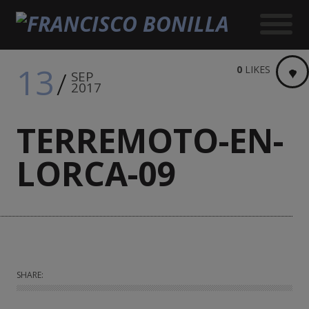
13
0
LIKES
SEP
2017
TERREMOTO-EN-
LORCA-09
SHARE: